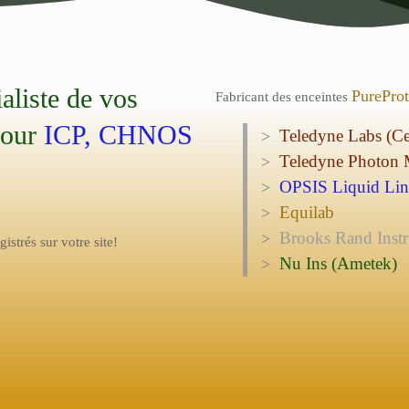
ialiste de vos
PurePro
Fabricant des enceintes
pour
ICP, CHNOS
Teledyne Labs (C
Teledyne Photon 
OPSIS Liquid Lin
Equilab
Brooks Rand Inst
istrés sur votre site!
Nu Ins (Ametek)