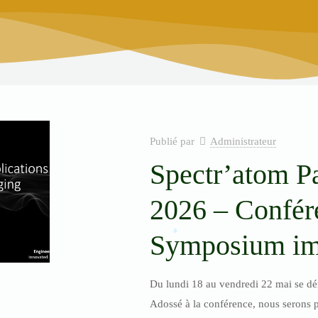
Publié par
Administrateur
Spectr’atom P
2026 – Confére
Symposium im
Du lundi 18 au vendredi 22 mai se dér
Adossé à la conférence, nous serons p