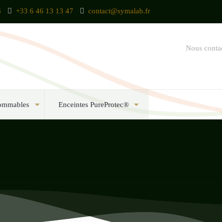
6
+33 6 46 13 13 47
contact@symalab.fr
Nous conta
ommables
Enceintes PureProtec®